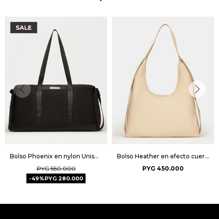
Bolso Phoenix en nylon Unisex - Negro
Bolso Heather en efecto cuero graneado - Natural
PYG
550.000
PYG
450.000
49
PYG
280.000