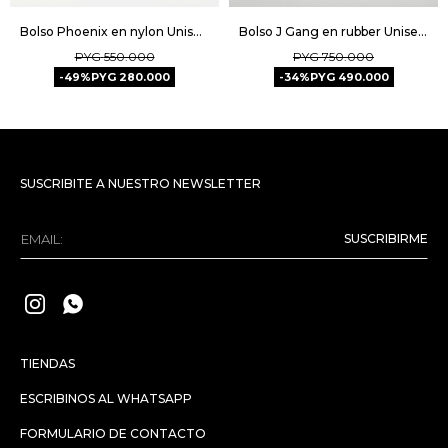
Bolso Phoenix en nylon Unisex - Negro
Bolso J Gang en rubber Unisex - Negro
PYG
550.000
PYG
750.000
49
PYG
280.000
34
PYG
490.000
SUSCRIBITE A NUESTRO NEWSLETTER
SUSCRIBIRME


TIENDAS
ESCRIBINOS AL WHATSAPP
FORMULARIO DE CONTACTO