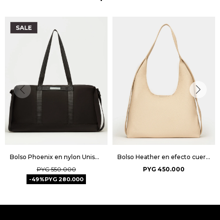
Bolso Phoenix en nylon Unisex - Negro
Bolso Heather en efecto cuero graneado - Natural
PYG
550.000
PYG
450.000
49
PYG
280.000