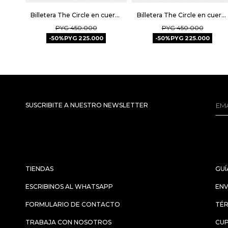
Billetera The Circle en cuero graneado - Tabaco
Billetera The Circle en cuero graneado - Taupe
PYG
450.000
PYG
450.000
50
PYG
225.000
50
PYG
225.000
SUSCRIBITE A NUESTRO NEWSLETTER
TIENDAS
GUÍ
ESCRIBINOS AL WHATSAPP
ENV
FORMULARIO DE CONTACTO
TÉR
TRABAJA CON NOSOTROS
CU