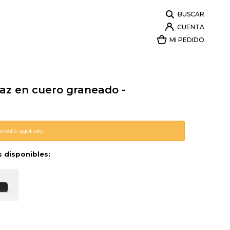
Paz en cuero graneado -
lo está agotado.
s disponibles: