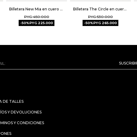
Billetera New Mia en cuero graneado - Tabaco
Billetera The Circle en cuero liso - Negro
PYG
450.000
PYG
530.000
50
PYG
225.000
50
PYG
265.000
SUSCRIB
A DE TALLES
ÍOS Y DEVOLUCIONES
MINOS Y CONDICIONES
PONES