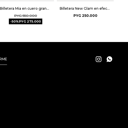
Billetera Mia en cuero graneado - Tabaco Niquel
Billetera New Glam en efecto cuero - Negro
PYG
550.000
PYG
250.000
50
PYG
275.000


IRME