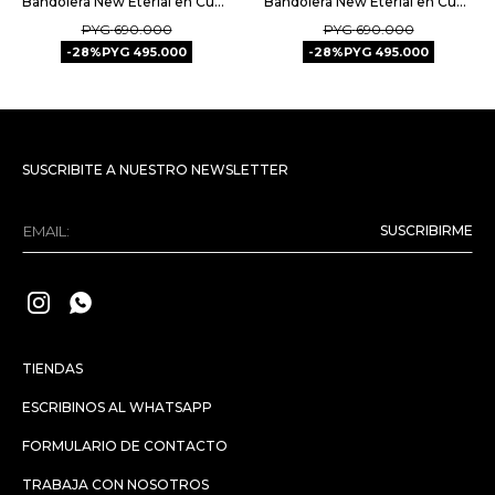
Bandolera New Eterial en Cuero Graneado - Bordeaux
Bandolera New Eterial en Cuero Croco Shine - Cuoio
PYG
690.000
PYG
690.000
28
PYG
495.000
28
PYG
495.000
SUSCRIBITE A NUESTRO NEWSLETTER
SUSCRIBIRME


TIENDAS
ESCRIBINOS AL WHATSAPP
FORMULARIO DE CONTACTO
TRABAJA CON NOSOTROS