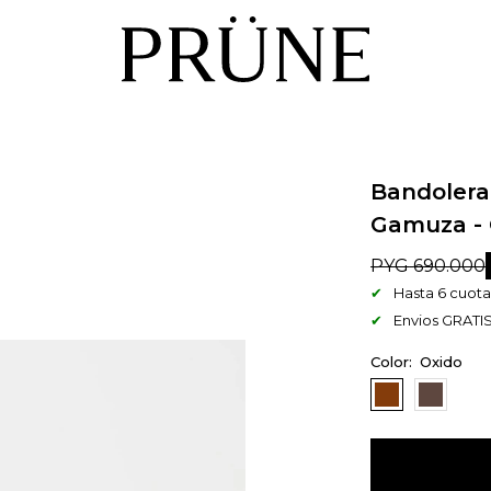
Bandolera
Gamuza - 
PYG
690.000
Hasta 6 cuotas
Envios GRATIS
Oxido