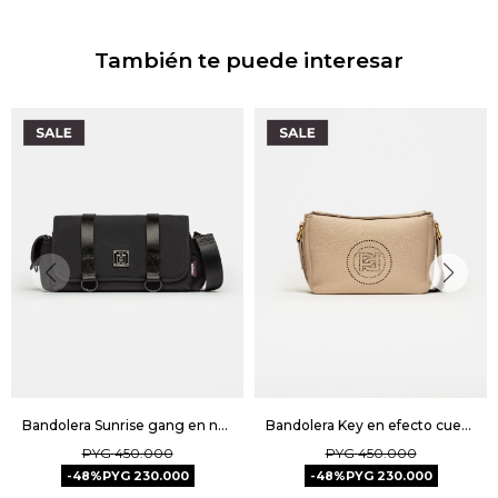
También te puede interesar
Bandolera Sunrise gang en nylon Unisex - Negro
Bandolera Key en efecto cuero graneado - Natural
PYG
450.000
PYG
450.000
48
PYG
230.000
48
PYG
230.000