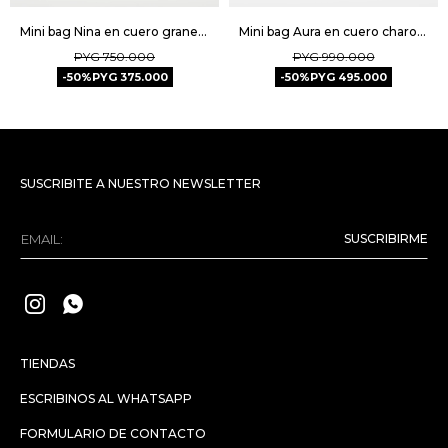
Mini bag Nina en cuero graneado - Chocolate Niquel
Mini bag Aura en cuero charol - Moss
PYG
750.000
PYG
990.000
50
PYG
375.000
50
PYG
495.000
SUSCRIBITE A NUESTRO NEWSLETTER
SUSCRIBIRME


TIENDAS
ESCRIBINOS AL WHATSAPP
FORMULARIO DE CONTACTO