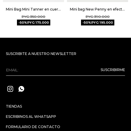
Mini Bag Mini Tanner en cuero graneado - Taupe
Mini bag New Penny en efecto cuero - Verde
PYG
350.000
PYG
390.000
50
PYG
175.000
50
PYG
195.000
SUSCRIBITE A NUESTRO NEWSLETTER
SUSCRIBIRME


TIENDAS
ESCRIBINOS AL WHATSAPP
FORMULARIO DE CONTACTO