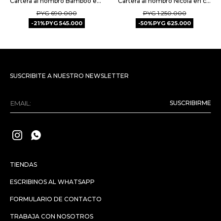
Cartera al hombro Bamboo en cuero graneado - Negro
Cartera al hombro Nicola en cuero lagarto - Negro
PYG
690.000
PYG
1.250.000
21
PYG
545.000
50
PYG
625.000
SUSCRIBITE A NUESTRO NEWSLETTER
SUSCRIBIRME


TIENDAS
ESCRIBINOS AL WHATSAPP
FORMULARIO DE CONTACTO
TRABAJA CON NOSOTROS