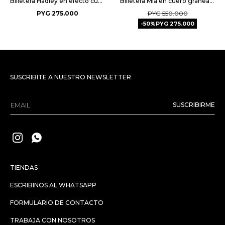
Billetera Hadley en efecto cuero - Natural
Billetera Mia en cuero graneado - Tabaco Niquel
PYG
275.000
PYG
550.000
50
PYG
275.000
SUSCRIBITE A NUESTRO NEWSLETTER
SUSCRIBIRME


TIENDAS
ESCRIBINOS AL WHATSAPP
FORMULARIO DE CONTACTO
TRABAJA CON NOSOTROS