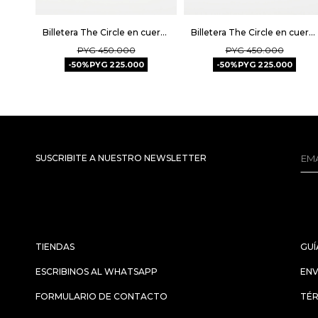
Billetera The Circle en cuero graneado - Tabaco
Billetera The Circle en cuero graneado - Taupe
PYG
450.000
PYG
450.000
50
PYG
225.000
50
PYG
225.000
SUSCRIBITE A NUESTRO NEWSLETTER
TIENDAS
GUÍ
ESCRIBINOS AL WHATSAPP
ENV
FORMULARIO DE CONTACTO
TÉR