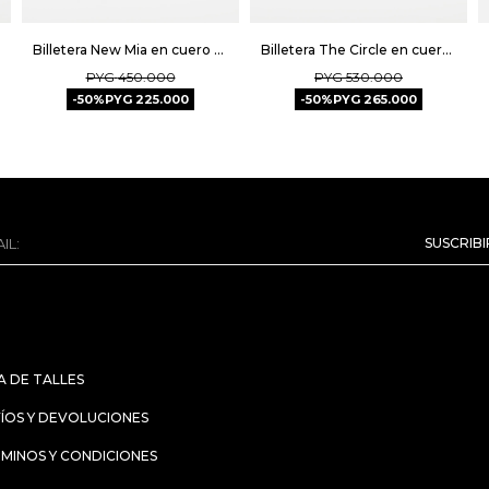
Billetera New Mia en cuero graneado - Tabaco
Billetera The Circle en cuero liso - Negro
PYG
450.000
PYG
530.000
50
PYG
225.000
50
PYG
265.000
SUSCRIB
A DE TALLES
ÍOS Y DEVOLUCIONES
MINOS Y CONDICIONES