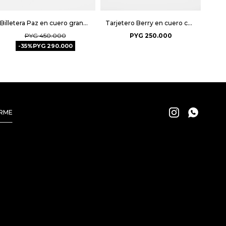
Billetera Paz en cuero graneado - Taupe
Tarjetero Berry en cuero charol - Negro
PYG
450.000
PYG
250.000
35
PYG
290.000


IRME