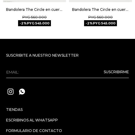
Bandolera The Circle en cuero charol - Negro
Bandolera The Circle en cuero croco - Cuoio
PYG
560.000
PYG
560.000
2
PYG
545.000
2
PYG
545.000
SUSCRIBITE A NUESTRO NEWSLETTER
SUSCRIBIRME


TIENDAS
ESCRIBINOS AL WHATSAPP
FORMULARIO DE CONTACTO