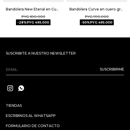
Bandolera New Eterial en Cuero Croco Shine - Cuoio
Bandolera Curve en cuero graneado metalizado - Metalizado
PYG
690.000
PYG
990.000
28
PYG
495.000
50
PYG
495.000
SUSCRIBITE A NUESTRO NEWSLETTER
SUSCRIBIRME


TIENDAS
ESCRIBINOS AL WHATSAPP
FORMULARIO DE CONTACTO