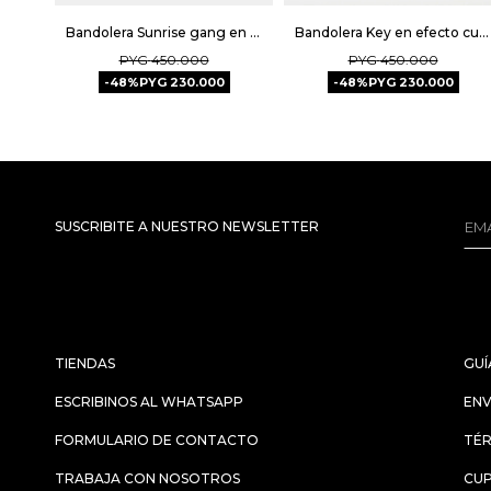
Bandolera Sunrise gang en nylon Unisex - Negro
Bandolera Key en efecto cuero graneado - Natural
PYG
450.000
PYG
450.000
48
PYG
230.000
48
PYG
230.000
SUSCRIBITE A NUESTRO NEWSLETTER
TIENDAS
GUÍ
ESCRIBINOS AL WHATSAPP
ENV
FORMULARIO DE CONTACTO
TÉR
TRABAJA CON NOSOTROS
CU