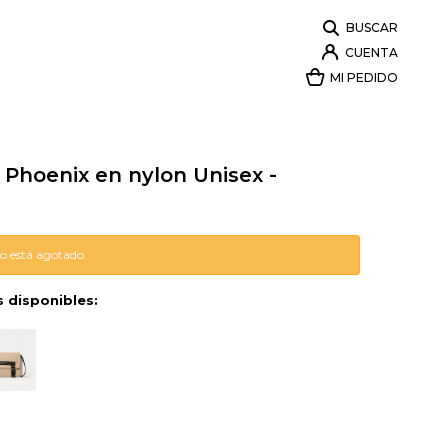
 Phoenix en nylon Unisex -
lo está agotado.
s disponibles: