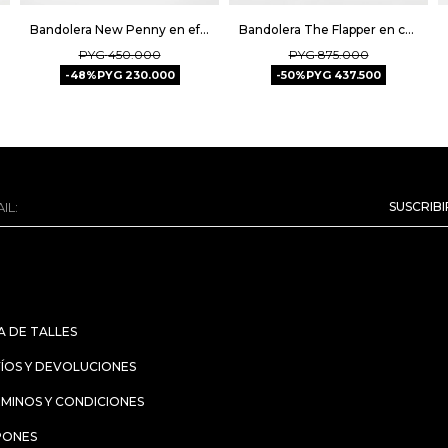
Bandolera New Penny en efecto cuero zaffiano - Azul
Bandolera The Flapper en cuero gamuza - Negro
PYG
450.000
PYG
875.000
48
PYG
230.000
50
PYG
437.500
SUSCRIB
A DE TALLES
ÍOS Y DEVOLUCIONES
MINOS Y CONDICIONES
PONES