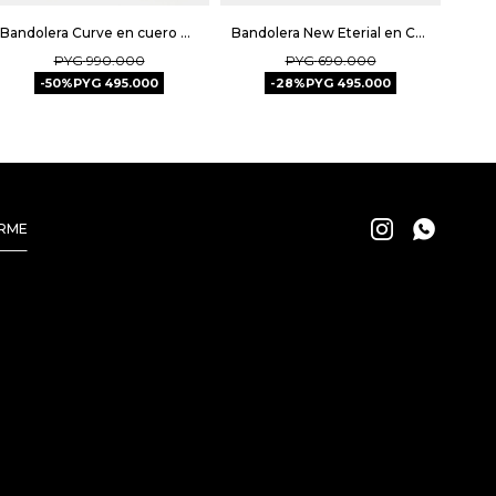
Bandolera Curve en cuero graneado metalizado - Metalizado
Bandolera New Eterial en Cuero Croco Shine - Cuoio
PYG
990.000
PYG
690.000
50
PYG
495.000
28
PYG
495.000


IRME