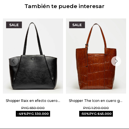
También te puede interesar
Shopper Raix en efecto cuero liso - Negro
Shopper The Icon en cuero grabado big croco - Cuoio
PYG
650.000
PYG
1.290.000
49
PYG
330.000
50
PYG
645.000