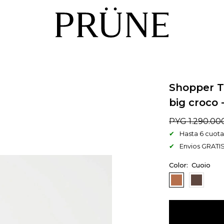
Shopper T
big croco 
PYG
1.290.00
Hasta 6 cuotas
Envios GRATIS
Cuoio