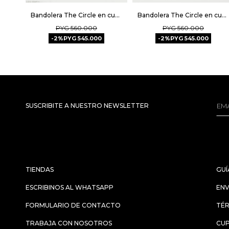
Bandolera The Circle en cuero charol - Negro
Bandolera The Circle en cuero croco - Cuoio
PYG
560.000
PYG
560.000
2
PYG
545.000
2
PYG
545.000
SUSCRIBITE A NUESTRO NEWSLETTER
TIENDAS
GUÍ
ESCRIBINOS AL WHATSAPP
ENV
FORMULARIO DE CONTACTO
TÉR
TRABAJA CON NOSOTROS
CU