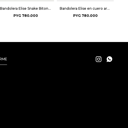
Bandolera Elise Snake Bitono - Negro
Bandolera Elise en cuero arrugado - Negro
PYG
780.000
PYG
780.000


IRME