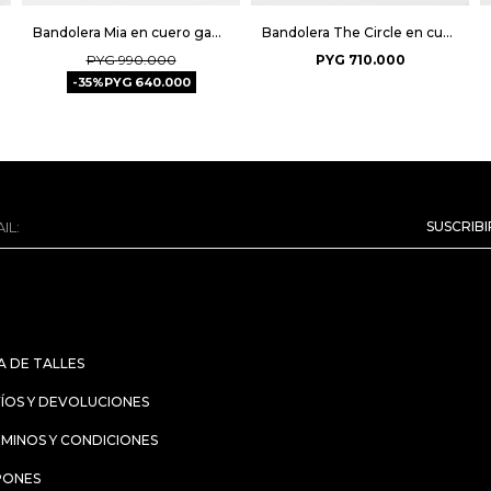
Bandolera Mia en cuero gamuza - Chocolate Niquel
Bandolera The Circle en cuero liso - Cuoio
PYG
990.000
PYG
710.000
35
PYG
640.000
SUSCRIB
A DE TALLES
ÍOS Y DEVOLUCIONES
MINOS Y CONDICIONES
PONES