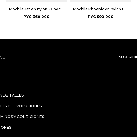
Mochila Jet en nylon - Chocolate
Mochila Phoenix en nylon Unisex - Negro
PYG
360.000
PYG
590.000
SUSCRIB
A DE TALLES
ÍOS Y DEVOLUCIONES
MINOS Y CONDICIONES
PONES