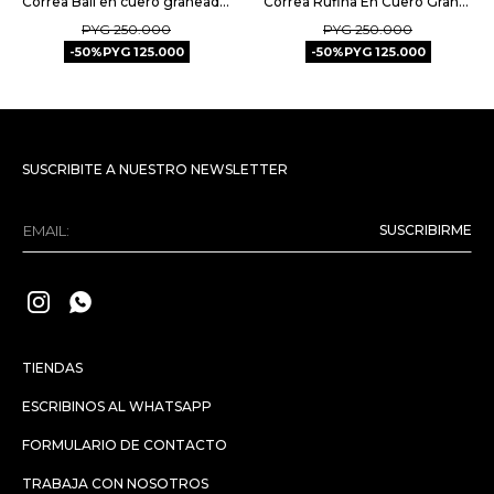
Correa Bali en cuero graneado - Natural
Correa Rufina En Cuero Graneado - Burgundy Niquel
PYG
250.000
PYG
250.000
50
PYG
125.000
50
PYG
125.000
SUSCRIBITE A NUESTRO NEWSLETTER
SUSCRIBIRME


TIENDAS
ESCRIBINOS AL WHATSAPP
FORMULARIO DE CONTACTO
TRABAJA CON NOSOTROS