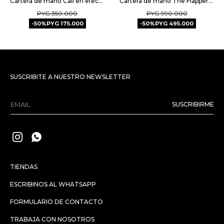
Cartera de mano Call en efecto cuero liso - Negro
Cartera de mano The Flapper en cuero gamuza - Negro
PYG
350.000
PYG
990.000
50
PYG
175.000
50
PYG
495.000
SUSCRIBITE A NUESTRO NEWSLETTER
SUSCRIBIRME


TIENDAS
ESCRIBINOS AL WHATSAPP
FORMULARIO DE CONTACTO
TRABAJA CON NOSOTROS