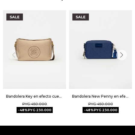
Bandolera Key en efecto cuero graneado - Natural
Bandolera New Penny en efecto cuero zaffiano - Azul
PYG
450.000
PYG
450.000
48
PYG
230.000
48
PYG
230.000