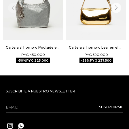
Cartera al hombro Poolside en paillette metalizado - Metalizado
Cartera al hombro Leaf en efecto cuero charol - Metalizado
PYG
450.000
PYG
390.000
50
PYG
225.000
39
PYG
237.500
SUSCRIBITE A NUESTRO NEWSLETTER
SUSCRIBIRME

