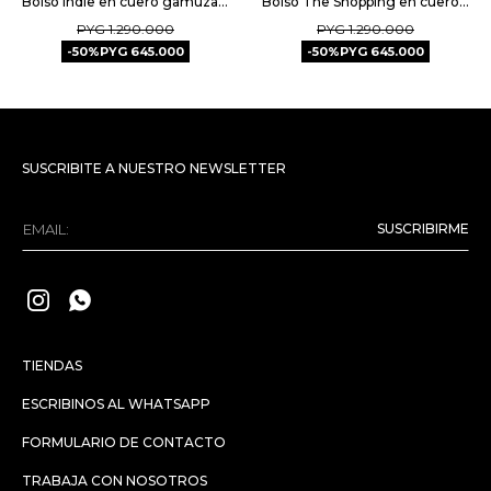
Bolso Indie en cuero gamuza - Chocolate
Bolso The Shopping en cuero gamuza - Oxido
PYG
1.290.000
PYG
1.290.000
50
PYG
645.000
50
PYG
645.000
SUSCRIBITE A NUESTRO NEWSLETTER
SUSCRIBIRME


TIENDAS
ESCRIBINOS AL WHATSAPP
FORMULARIO DE CONTACTO
TRABAJA CON NOSOTROS