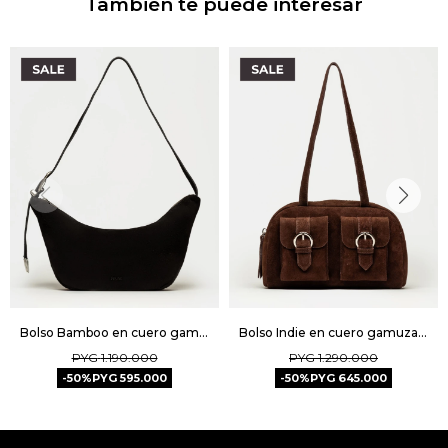
También te puede interesar
Bolso Bamboo en cuero gamuza - Negro
Bolso Indie en cuero gamuza - Chocolate
PYG
1.190.000
PYG
1.290.000
50
PYG
595.000
50
PYG
645.000