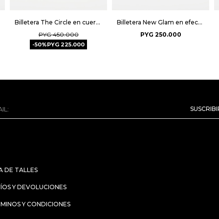
Billetera The Circle en cuero graneado - Tabaco
Billetera New Glam en efecto cuero - Negro
PYG
450.000
PYG
250.000
50
PYG
225.000
SUSCRIB
A DE TALLES
ÍOS Y DEVOLUCIONES
MINOS Y CONDICIONES