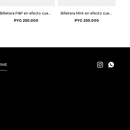
Billetera P&P en efecto cuero - Negro
Billetera Mint en efecto cuero - Negro
PYG
250.000
PYG
250.000


IRME