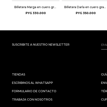
Billetera Marga en cuero graneado - Negro
Billetera Darla en cuero grabado big croco - Negro
PYG
330.000
PYG
350.000
SUSCRIBITE A NUESTRO NEWSLETTER
TIENDAS
GUÍ
ESCRIBINOS AL WHATSAPP
ENV
FORMULARIO DE CONTACTO
TÉR
TRABAJA CON NOSOTROS
CU