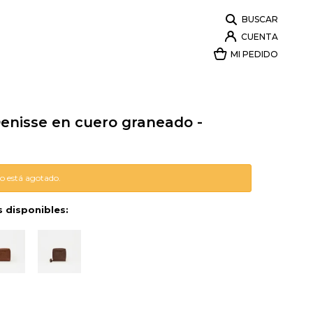
Denisse en cuero graneado -
lo está agotado.
s disponibles: