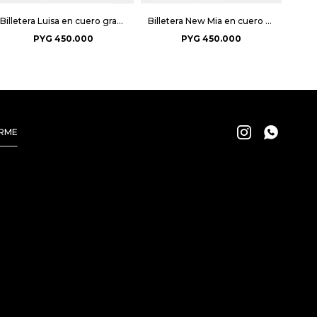
Billetera Luisa en cuero graneado - Negro
Billetera New Mia en cuero graneado - Negro
PYG
450.000
PYG
450.000


IRME