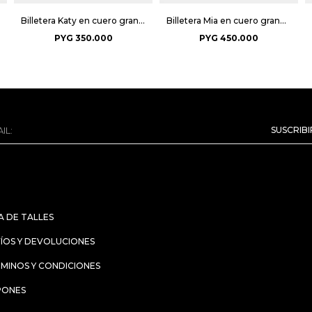
Billetera Katy en cuero graneado - Negro
Billetera Mia en cuero graneado - Negro
PYG
350.000
PYG
450.000
SUSCRIB
A DE TALLES
ÍOS Y DEVOLUCIONES
MINOS Y CONDICIONES
PONES