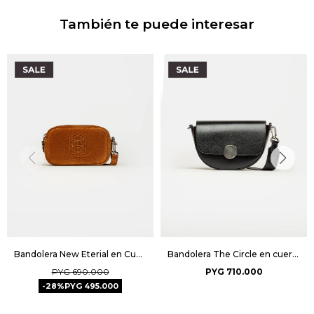
También te puede interesar
Bandolera New Eterial en Cuero Gamuza - Oxido
Bandolera The Circle en cuero liso - Negro
PYG
690.000
PYG
710.000
28
PYG
495.000