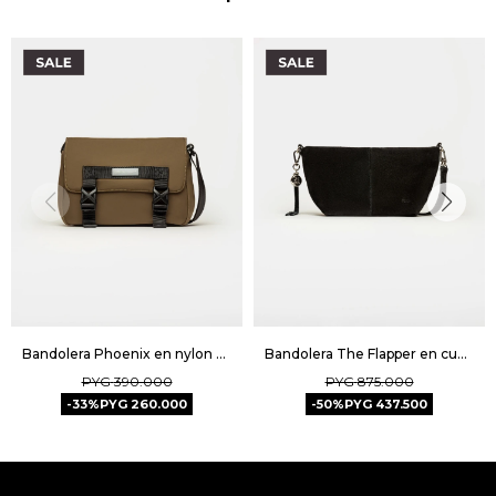
Bandolera Phoenix en nylon Unisex - Verde
Bandolera The Flapper en cuero gamuza - Negro
PYG
390.000
PYG
875.000
33
PYG
260.000
50
PYG
437.500