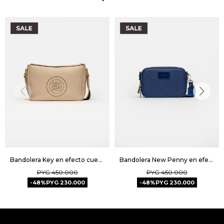
Bandolera Key en efecto cuero graneado - Natural
Bandolera New Penny en efecto cuero zaffiano - Azul
PYG
450.000
PYG
450.000
48
PYG
230.000
48
PYG
230.000