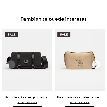
También te puede interesar
Bandolera Sunrise gang en nylon Unisex - Negro
Bandolera Key en efecto cuero graneado - Natural
PYG
450.000
PYG
450.000