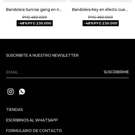
Bandolera Sunrise gang en nylon Unisex - Negro
Bandolera Key en efecto cuero graneado - Negro
PYG
450.000
PYG
450.000
48
PYG
230.000
48
PYG
230.000
SUSCRIBITE A NUESTRO NEWSLETTER
SUSCRIBIRME


TIENDAS
ESCRIBINOS AL WHATSAPP
FORMULARIO DE CONTACTO