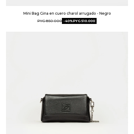
Mini Bag Gina en cuero charol arrugado - Negro
PYG
850.000
40
PYG
510.000