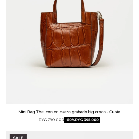
Mini Bag The Icon en cuero grabado big croco - Cuoio
PYG
790.000
50
PYG
395.000