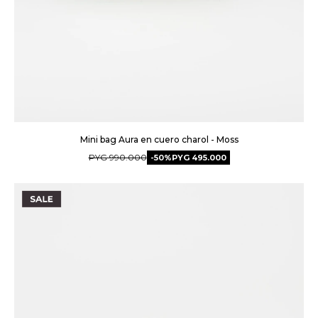
Mini bag Aura en cuero charol - Moss
PYG
990.000
50
PYG
495.000