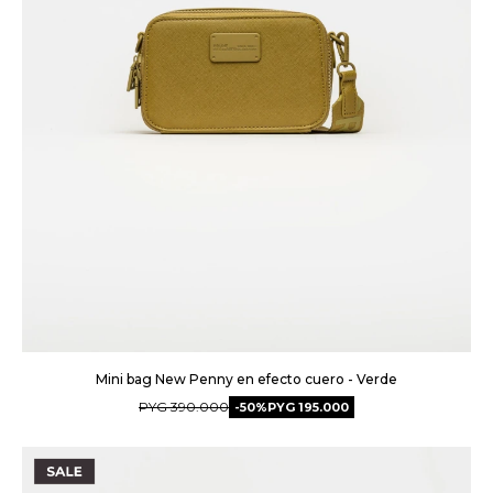
Mini bag New Penny en efecto cuero - Verde
PYG
390.000
50
PYG
195.000