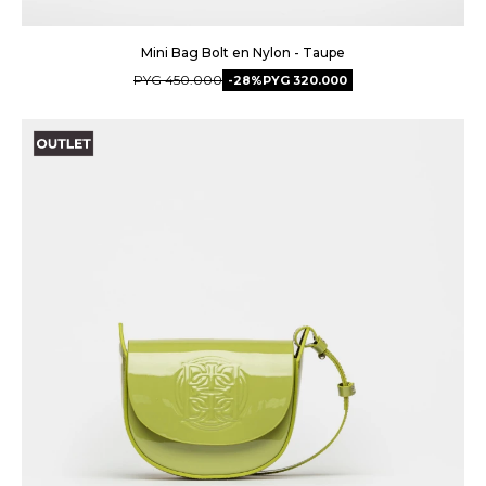
Mini Bag Bolt en Nylon - Taupe
PYG
450.000
28
PYG
320.000