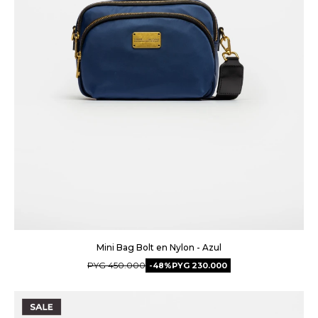
Mini Bag Bolt en Nylon - Azul
PYG
450.000
48
PYG
230.000