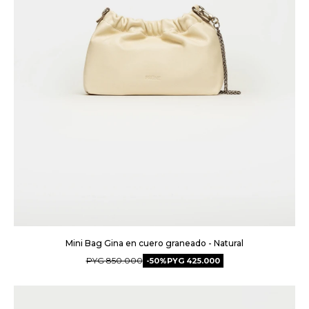
Mini Bag Gina en cuero graneado - Natural
PYG
850.000
50
PYG
425.000