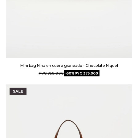
Mini bag Nina en cuero graneado - Chocolate Niquel
PYG
750.000
50
PYG
375.000