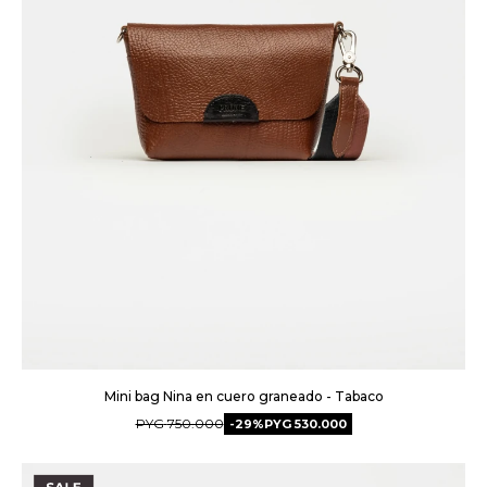
Mini bag Nina en cuero graneado - Tabaco
PYG
750.000
29
PYG
530.000