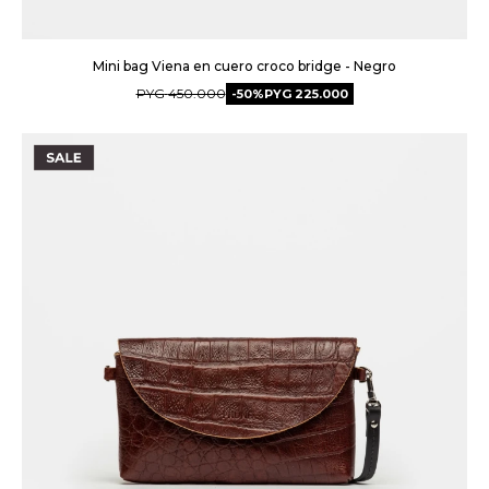
Mini bag Viena en cuero croco bridge - Negro
PYG
450.000
50
PYG
225.000