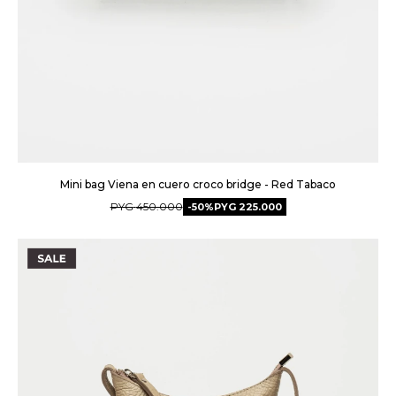
Mini bag Viena en cuero croco bridge - Red Tabaco
PYG
450.000
50
PYG
225.000