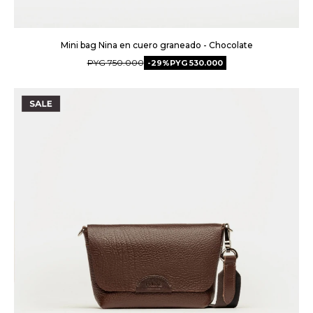
Mini bag Nina en cuero graneado - Chocolate
PYG
750.000
29
PYG
530.000