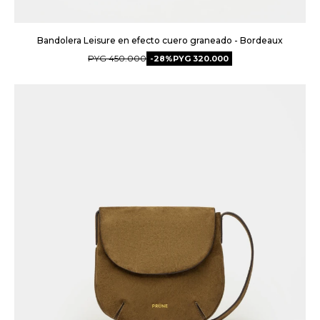
Bandolera Leisure en efecto cuero graneado - Bordeaux
PYG
450.000
28
PYG
320.000