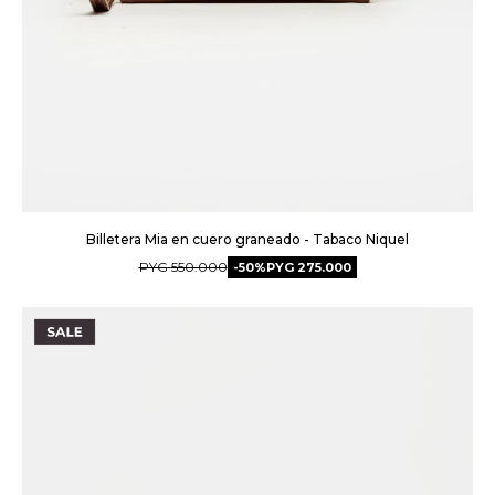
Billetera Mia en cuero graneado - Tabaco Niquel
PYG
550.000
50
PYG
275.000