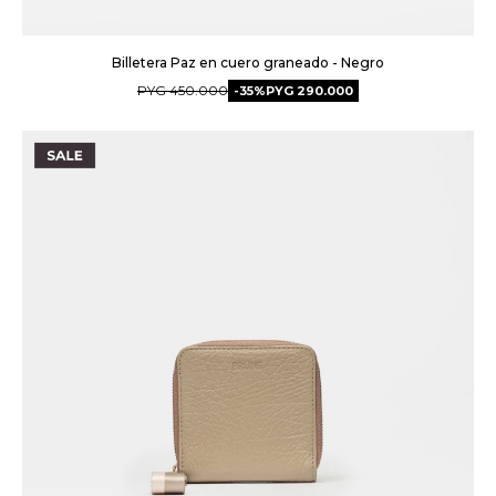
Billetera Paz en cuero graneado - Negro
PYG
450.000
35
PYG
290.000