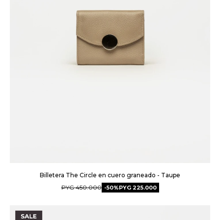
Billetera The Circle en cuero graneado - Taupe
PYG
450.000
50
PYG
225.000