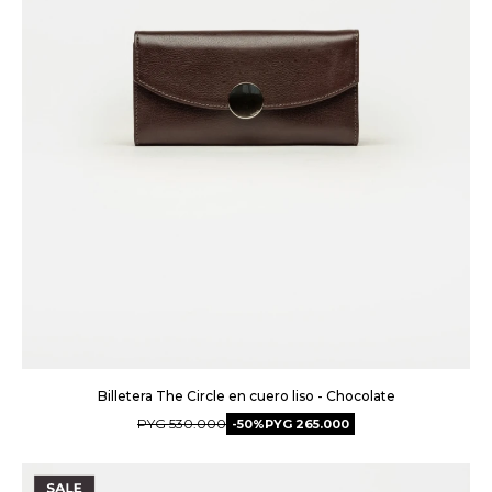
Billetera The Circle en cuero liso - Chocolate
PYG
530.000
50
PYG
265.000