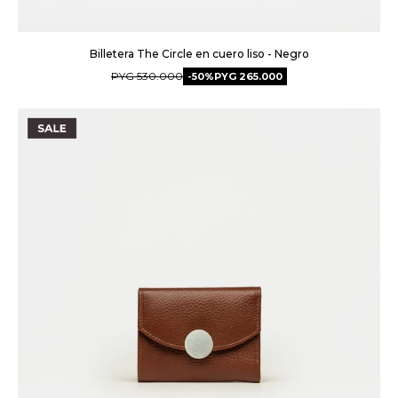
Billetera The Circle en cuero liso - Negro
PYG
530.000
50
PYG
265.000