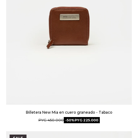
Billetera New Mia en cuero graneado - Tabaco
PYG
450.000
50
PYG
225.000