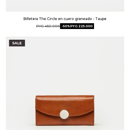
Billetera The Circle en cuero graneado - Taupe
PYG
450.000
50
PYG
225.000