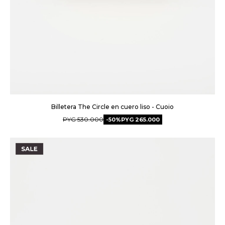
Billetera The Circle en cuero liso - Cuoio
PYG
530.000
50
PYG
265.000