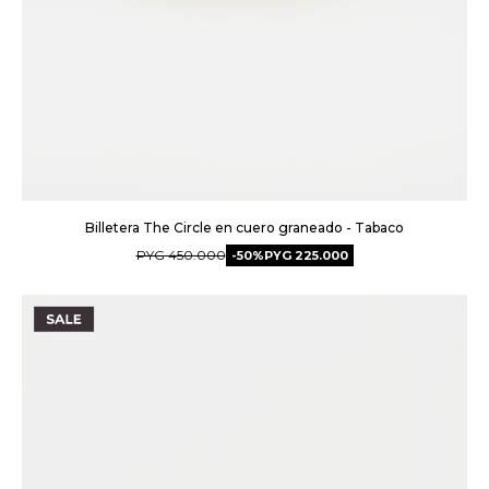
Billetera The Circle en cuero graneado - Tabaco
PYG
450.000
50
PYG
225.000