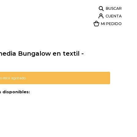
edia Bungalow en textil -
lo está agotado.
s disponibles: