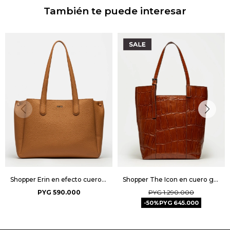
También te puede interesar
Shopper Erin en efecto cuero graneado - Tabaco
Shopper The Icon en cuero grabado big croco - Cuoio
PYG
590.000
PYG
1.290.000
50
PYG
645.000