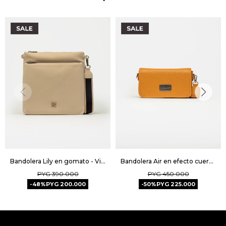
Bandolera Lily en gomato - Vison
Bandolera Air en efecto cuero graneado - Camel
PYG
390.000
PYG
450.000
48
PYG
200.000
50
PYG
225.000