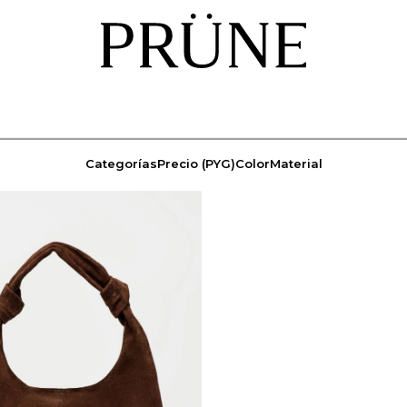
Categorías
Precio
(PYG)
Color
Material