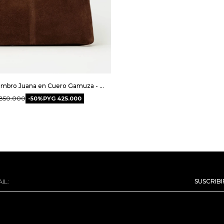
Cartera al hombro Juana en Cuero Gamuza - Marron
850.000
50
PYG
425.000
SUSCRIB