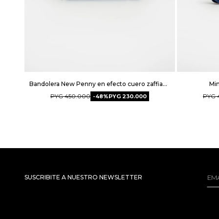
Bandolera New Penny en efecto cuero zaffiano - Azul
Min
PYG
450.000
PYG
48
PYG
230.000
SUSCRIBITE A NUESTRO NEWSLETTER