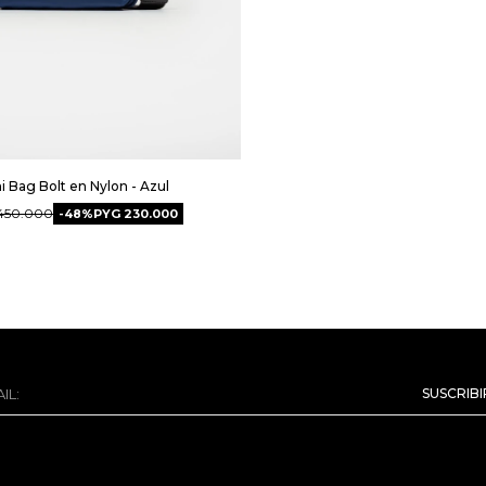
i Bag Bolt en Nylon - Azul
450.000
48
PYG
230.000
SUSCRIB