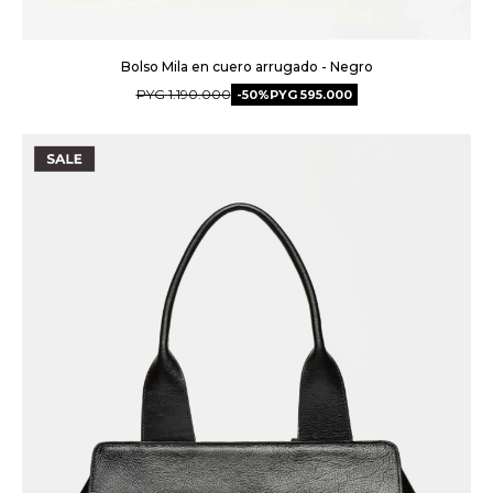
Bolso Mila en cuero arrugado - Negro
PYG
1.190.000
50
PYG
595.000