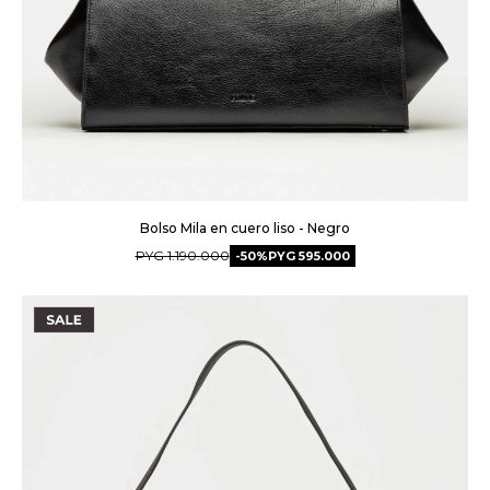
Bolso Mila en cuero liso - Negro
PYG
1.190.000
50
PYG
595.000