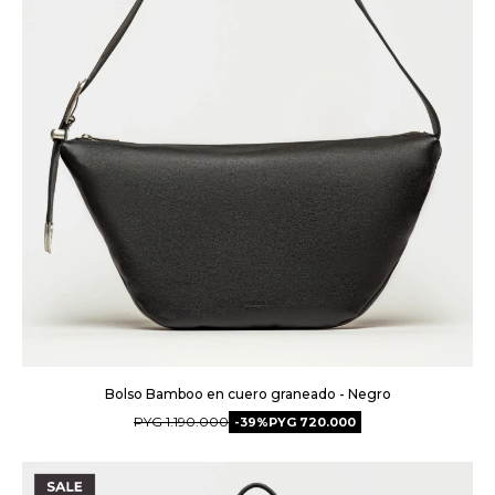
Bolso Bamboo en cuero graneado - Negro
PYG
1.190.000
39
PYG
720.000