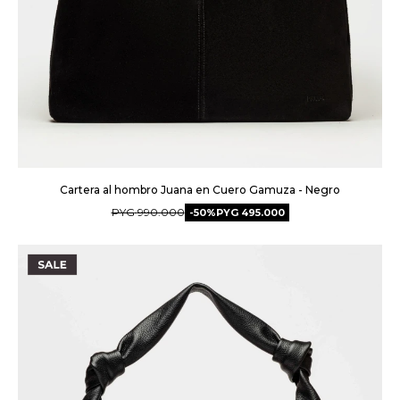
Cartera al hombro Juana en Cuero Gamuza - Negro
PYG
990.000
50
PYG
495.000