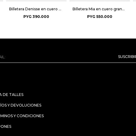
Billetera Denisse en cuero graneado - Negro
Billetera Mia en cuero graneado - Negro
PYG
390.000
PYG
550.000
SUSCRIB
A DE TALLES
ÍOS Y DEVOLUCIONES
MINOS Y CONDICIONES
PONES