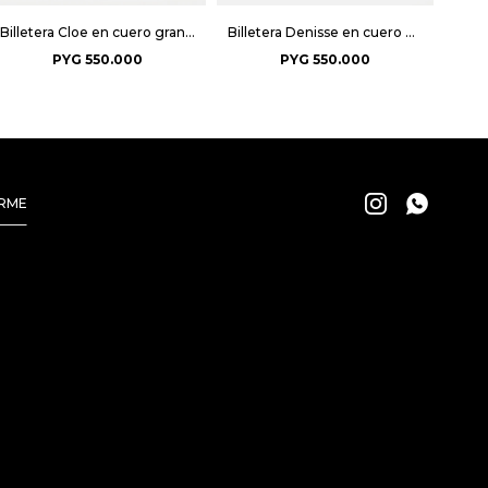
Billetera Cloe en cuero graneado - Bordeaux
Billetera Denisse en cuero graneado - Tabaco
PYG
550.000
PYG
550.000


IRME