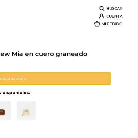
 New Mia en cuero graneado
lo está agotado.
s disponibles: