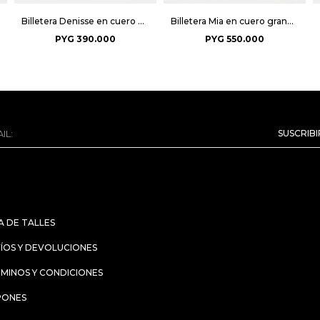
Billetera Denisse en cuero graneado - Negro
Billetera Mia en cuero graneado - Negro
PYG
390.000
PYG
550.000
SUSCRIB
A DE TALLES
ÍOS Y DEVOLUCIONES
MINOS Y CONDICIONES
PONES