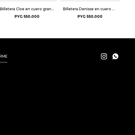
Billetera Cloe en cuero graneado - Bordeaux
Billetera Denisse en cuero graneado - Tabaco
PYG
550.000
PYG
550.000


IRME