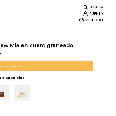
 New Mia en cuero graneado
x
lo está agotado.
s disponibles: